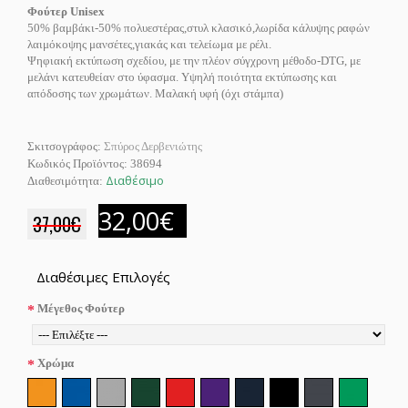
Φούτερ Unisex
50% βαμβάκι-50% πολυεστέρας,στυλ κλασικό,λωρίδα κάλυψης ραφών
λαιμόκοψης μανσέτες,γιακάς και τελείωμα με ρέλι.
Ψηφιακή εκτύπωση σχεδίου, με την πλέον σύγχρονη μέθοδο-DTG, με
μελάνι κατευθείαν στο ύφασμα. Υψηλή ποιότητα εκτύπωσης και
απόδοσης των χρωμάτων. Μαλακή υφή (όχι στάμπα)
Σκιτσογράφος:
Σπύρος Δερβενιώτης
Κωδικός Προϊόντος:
38694
Διαθέσιμο
Διαθεσιμότητα:
32,00€
37,00€
Διαθέσιμες Επιλογές
Μέγεθος Φούτερ
Χρώμα