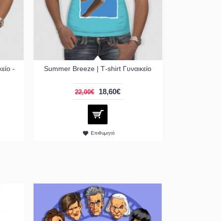
είο -
Summer Breeze | Τ-shirt Γυναικείο
18,60€
22,00€
Επιθυμητό