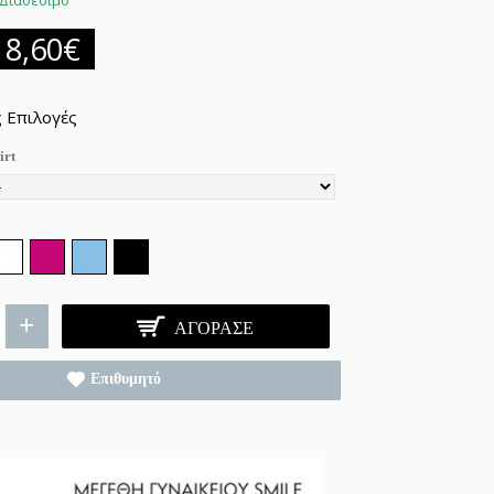
Διαθέσιμο
18,60€
 Επιλογές
irt
+
ΑΓΌΡΑΣΕ
Επιθυμητό