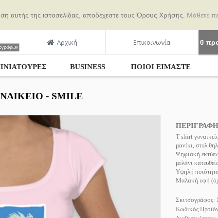
ήση αυτής της ιστοσελίδας, αποδέχεστε τους Όρους Χρήσης.
Μάθετε π
Αρχική
Επικοινωνία
0 προ
ΙΝΙΑΤΟΥΡΕΣ
BUSINESS
ΠΟΙΟΙ ΕΊΜΑΣΤΕ
ΝΑΙΚΕΊΟ - SMILE
ΠΕΡΙΓΡΑΦ
T-shirt γυναικε
μανίκι, στυλ θη
Ψηφιακή εκτύπω
μελάνι κατευθεί
Υψηλή ποιότητα
Μαλακή υφή (όχι
Σκιτσογράφος:
Κωδικός Προϊό