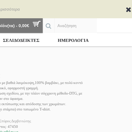
ερισσότερα
ϊόν(τα) - 0,00€
ΣΕΛΙΔΟΔΕΙΚΤΕΣ
ΗΜΕΡΟΛΟΓΙΑ
Η
ίο με βαθιά λαιμόκοψη,100% βαμβάκι, με πολύ κοντό
λυκό, εφαρμοστή γραμμή.
ση σχεδίου, με την πλέον σύγχρονη μέθοδο-DTG, με
αν στο ύφασμα.
 εκτύπωσης και απόδοσης των χρωμάτων.
 στάμπα) στο τυπωμένο T-shirt.
Σπύρος Δερβενιώτης
ντος:
47450