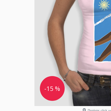
-15 %
Πατήστε click γ