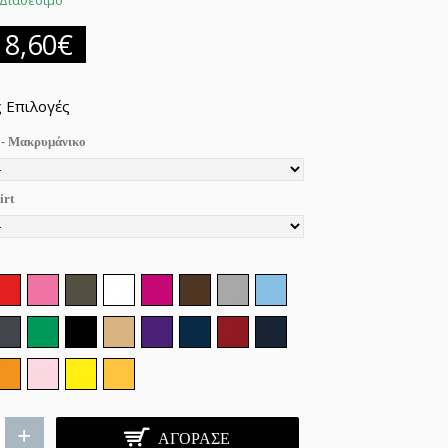
Διαθέσιμο
18,60€
 Επιλογές
 - Μακρυμάνικο
irt
+
ΑΓΌΡΑΣΕ