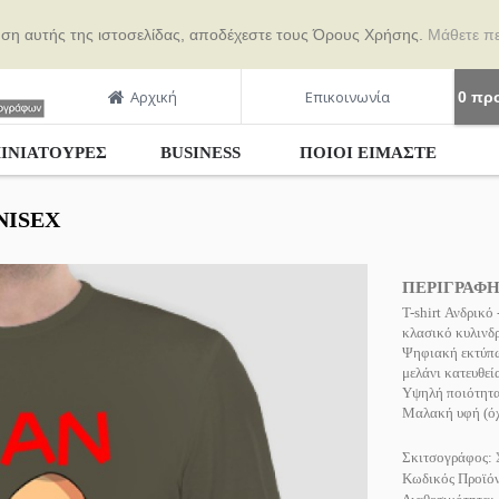
ήση αυτής της ιστοσελίδας, αποδέχεστε τους Όρους Χρήσης.
Μάθετε π
Αρχική
Επικοινωνία
0 προ
ΙΝΙΑΤΟΥΡΕΣ
BUSINESS
ΠΟΙΟΙ ΕΊΜΑΣΤΕ
UNISEX
ΠΕΡΙΓΡΑΦ
Τ-shirt Ανδρικό
κλασικό κυλινδρ
Ψηφιακή εκτύπω
μελάνι κατευθεί
Υψηλή ποιότητα
Μαλακή υφή (όχι
Σκιτσογράφος:
Κωδικός Προϊό