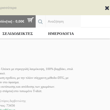
ερισσότερα
ϊόν(τα) - 0,00€
ΣΕΛΙΔΟΔΕΙΚΤΕΣ
ΗΜΕΡΟΛΟΓΙΑ
Η
 - Unisex με στρογγυλή λαιμόκοψη, 100% βαμβάκι, στυλ
ικό.
ση σχεδίου, με την πλέον σύγχρονη μέθοδο-DTG, με
αν στο ύφασμα.
 εκτύπωσης και απόδοσης των χρωμάτων.
 στάμπα) στο τυπωμένο T-shirt.
Σπύρος Δερβενιώτης
ντος:
73456