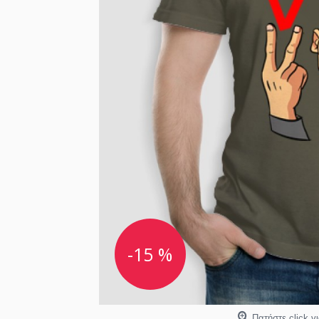
-15 %
Πατήστε click γ