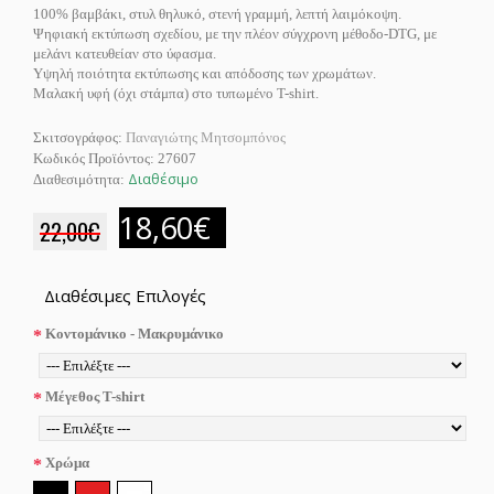
100% βαμβάκι, στυλ θηλυκό, στενή γραμμή, λεπτή λαιμόκοψη.
Ψηφιακή εκτύπωση σχεδίου, με την πλέον σύγχρονη μέθοδο-DTG, με
μελάνι κατευθείαν στο ύφασμα.
Υψηλή ποιότητα εκτύπωσης και απόδοσης των χρωμάτων.
Μαλακή υφή (όχι στάμπα) στο τυπωμένο T-shirt.
Σκιτσογράφος:
Παναγιώτης Μητσομπόνος
Κωδικός Προϊόντος:
27607
Διαθέσιμο
Διαθεσιμότητα:
18,60€
22,00€
Διαθέσιμες Επιλογές
Κοντομάνικο - Μακρυμάνικο
Μέγεθος T-shirt
Χρώμα