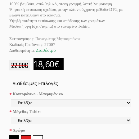
100% βαμβάκι, στυλ θηλυκό, στενή γραμμή, λεπτή λαιμόκοψη.
Ψηφιακή εκτύπωση σχεδίου, με την πλέον σύγχρονη μέθοδο-DTG, με
μελάνι κατευθείαν στο ύφασμα.
Υψηλή ποιότητα εκτύπωσης και απόδοσης των χρωμάτων.
Μαλακή υφή (όχι στάμπα) στο τυπωμένο T-shirt.
Σκιτσογράφος:
Παναγιώτης Μητσομπόνος
Κωδικός Προϊόντος:
27607
Διαθέσιμο
Διαθεσιμότητα:
18,60€
22,00€
Διαθέσιμες Επιλογές
Κοντομάνικο - Μακρυμάνικο
Μέγεθος T-shirt
Χρώμα