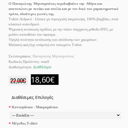
Ο Παναγιώτης Μητσομπόνος περιδιαβαίνει την Αθήνα και
αποτυπώνει με πενάκι και πινέλα και με τον δικό του χαρακτηριστικό
τρόπο, ιδιαίτερες γωνιές της.
Τ-shirt Ανδρικό - Unisex με στρογγυλή λαιμόκοψη, 100% βαμβάκι, στυλ
κλασικό κυλινδρικό.
Ψηφιακή εκτύπωση σχεδίου, με την πλέον σύγχρονη μέθοδο-DTG, με
μελάνι κατευθείαν στο ύφασμα.
Υψηλή ποιότητα εκτύπωσης και απόδοσης των χρωμάτων.
Μαλακή υφή (όχι στάμπα) στο τυπωμένο T-shirt.
Σκιτσογράφος:
Παναγιώτης Μητσομπόνος
Κωδικός Προϊόντος:
wau9
Διαθέσιμο
Διαθεσιμότητα:
18,60€
22,00€
Διαθέσιμες Επιλογές
Κοντομάνικο - Μακρυμάνικο
Μέγεθος T-shirt