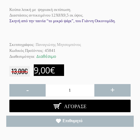
Κούπα λευκή με ψηφιακή εκτύπωση.
Διαστάσεις αντικειμένου 12Χ8Χ9,5 εκ.ύψος.
Σκηνή από την ταινία “το μικρό ψάρι”, του Γιάννη Οικονομίδη.
Σκιτσογράφος:
Παναγιώτης Μητσομπόνος
Κωδικός Προϊόντος:
45841
Διαθέσιμο
Διαθεσιμότητα:
9,00€
13,00€
-
+
ΑΓΌΡΑΣΕ
Επιθυμητό