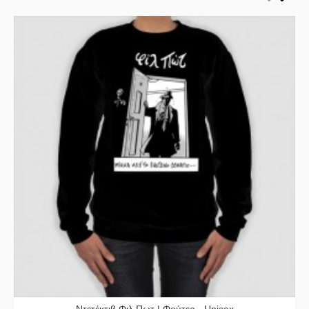
Ντετέκτιβ Φιλ Πωτ | Φούτερ - Unisex