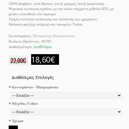
100% βαμβάκι, στυλ θηλυκό, στενή γραμμή, λεπτή λαιμόκοψη.
Ψηφιακή εκτύπωση σχεδίου, με την πλέον σύγχρονη μέθοδο-DTG, με
μελάνι κατευθείαν στο ύφασμα.
Υψηλή ποιότητα εκτύπωσης και απόδοσης των χρωμάτων.
Μαλακή υφή (όχι στάμπα) στο τυπωμένο T-shirt.
Σκιτσογράφος:
Παναγιώτης Μητσομπόνος
Κωδικός Προϊόντος:
40795
Διαθέσιμο
Διαθεσιμότητα:
18,60€
22,00€
Διαθέσιμες Επιλογές
Κοντομάνικο - Μακρυμάνικο
Μέγεθος T-shirt
Χρώμα