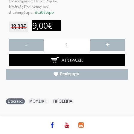
Σκιτσογράφος:
Πέτρος Ζερβός
Κωδικός Προϊόντος:
mp1
Διαθέσιμο
Διαθεσιμότητα:
9,00€
13,00€
-
+
ΑΓΌΡΑΣΕ
Επιθυμητό
Ετικέτες:
ΜΟΥΣΙΚΗ
,
ΠΡΟΣΩΠΑ