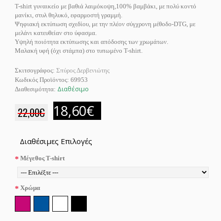
T-shirt γυναικείο με βαθιά λαιμόκοψη,100% βαμβάκι, με πολύ κοντό
μανίκι, στυλ θηλυκό, εφαρμοστή γραμμή.
Ψηφιακή εκτύπωση σχεδίου, με την πλέον σύγχρονη μέθοδο-DTG, με
μελάνι κατευθείαν στο ύφασμα.
Υψηλή ποιότητα εκτύπωσης και απόδοσης των χρωμάτων.
Μαλακή υφή (όχι στάμπα) στο τυπωμένο T-shirt.
Σκιτσογράφος:
Σπύρος Δερβενιώτης
Κωδικός Προϊόντος:
69953
Διαθέσιμο
Διαθεσιμότητα:
18,60€
22,00€
Διαθέσιμες Επιλογές
Μέγεθος T-shirt
Χρώμα