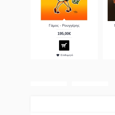
Γάμος - Ρουγγέρης
195,00€
Επιθυμητό