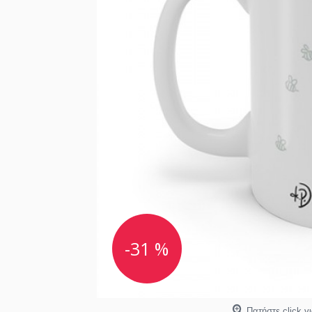
-31 %
Πατήστε click γ