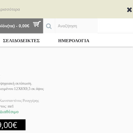
ερισσότερα
ϊόν(τα) - 0,00€
ΣΕΛΙΔΟΔΕΙΚΤΕΣ
ΗΜΕΡΟΛΟΓΙΑ
Η
 ψηφιακή εκτύπωση.
ικειμένου 12Χ8Χ9,5 εκ.ύψος
Κωνσταντίνος Ρουγγέρης
ντος:
mr1
Διαθέσιμο
9,00€