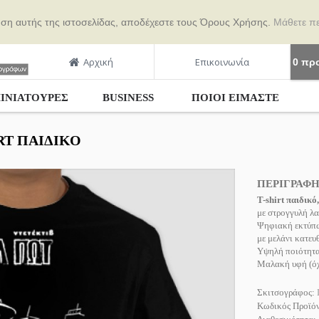
ήση αυτής της ιστοσελίδας, αποδέχεστε τους Όρους Χρήσης.
Μάθετε π
Αρχική
Επικοινωνία
0 προ
ΙΝΙΑΤΟΥΡΕΣ
BUSINESS
ΠΟΙΟΙ ΕΊΜΑΣΤΕ
IRT ΠΑΙΔΙΚΌ
ΠΕΡΙΓΡΑΦ
T-shirt παιδικό,
με στρογγυλή λ
Ψηφιακή εκτύπω
με μελάνι κατευ
Υψηλή ποιότητα
Μαλακή υφή (όχι
Σκιτσογράφος:
Κωδικός Προϊό