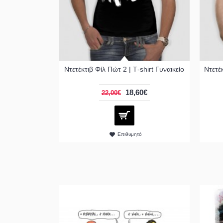
Ντετέκτιβ Φίλ Πώτ 2 | Τ-shirt Γυναικείο
Ντετέκ
18,60€
22,00€
Επιθυμητό