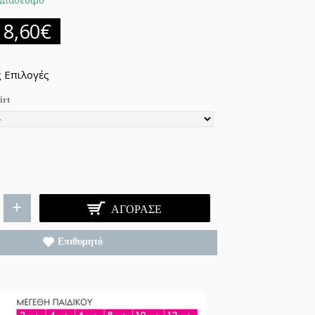
Διαθέσιμο
18,60€
 Επιλογές
irt
+
ΑΓΌΡΑΣΕ
Επιθυμητό