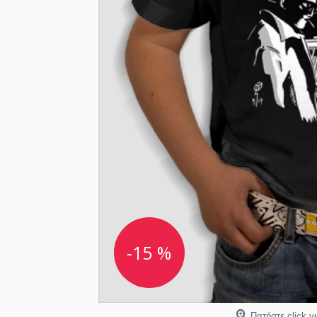
-15 %
Πατήστε click γ