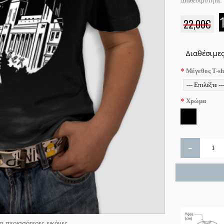
Διαθεσιμότητα:
22,00€
Διαθέσιμες
Μέγεθος T-sh
Χρώμα
-
ια περισσότερες εικόνες