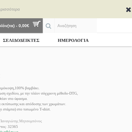
ερισσότερα
ϊόν(τα) - 0,00€
ΣΕΛΙΔΟΔΕΙΚΤΕΣ
ΗΜΕΡΟΛΟΓΙΑ
Η
αιμόκοψη,100% βαμβάκι.
ση σχεδίου, με την πλέον σύγχρονη μέθοδο-DTG,
θείαν στο ύφασμα.
 εκτύπωσης και απόδοσης των χρωμάτων.
 στάμπα) στο τυπωμένο T-shirt.
Παναγιώτης Μητσομπόνος
ντος:
32365