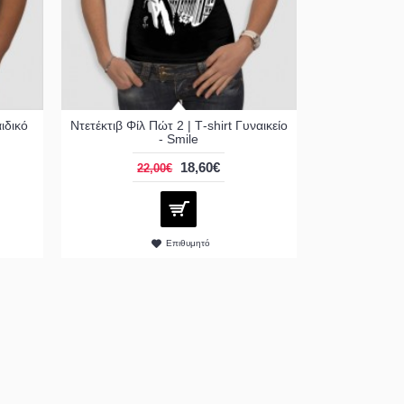
αιδικό
Ντετέκτιβ Φίλ Πώτ 2 | Τ-shirt Γυναικείο
- Smile
18,60€
22,00€
Επιθυμητό