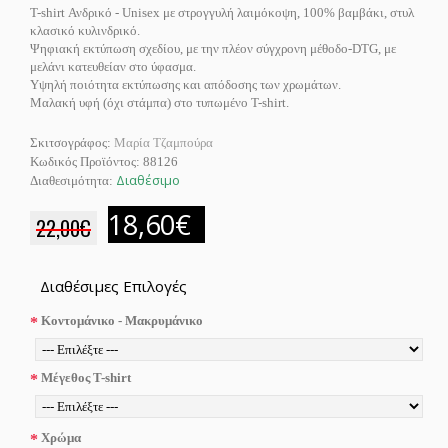
Τ-shirt Ανδρικό - Unisex με στρογγυλή λαιμόκοψη, 100% βαμβάκι, στυλ
κλασικό κυλινδρικό.
Ψηφιακή εκτύπωση σχεδίου, με την πλέον σύγχρονη μέθοδο-DTG, με
μελάνι κατευθείαν στο ύφασμα.
Υψηλή ποιότητα εκτύπωσης και απόδοσης των χρωμάτων.
Μαλακή υφή (όχι στάμπα) στο τυπωμένο T-shirt.
Σκιτσογράφος:
Μαρία Τζαμπούρα
Κωδικός Προϊόντος:
88126
Διαθέσιμο
Διαθεσιμότητα:
18,60€
22,00€
Διαθέσιμες Επιλογές
Κοντομάνικο - Μακρυμάνικο
Μέγεθος T-shirt
Χρώμα