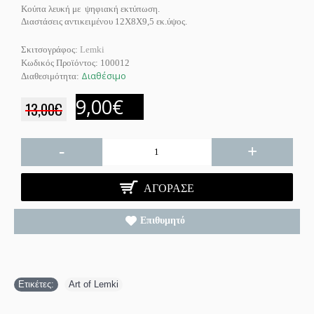
Κούπα λευκή με ψηφιακή εκτύπωση.
Διαστάσεις αντικειμένου 12Χ8Χ9,5 εκ.ύψος.
Σκιτσογράφος:
Lemki
Κωδικός Προϊόντος:
100012
Διαθέσιμο
Διαθεσιμότητα:
9,00€
13,00€
-
+
ΑΓΌΡΑΣΕ
Επιθυμητό
Ετικέτες:
Art of Lemki