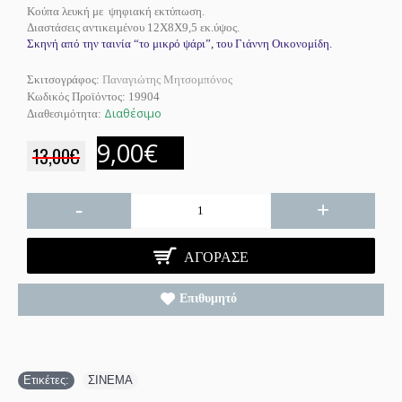
Κούπα λευκή με ψηφιακή εκτύπωση.
Διαστάσεις αντικειμένου 12Χ8Χ9,5 εκ.ύψος.
Σκηνή από την ταινία “το μικρό ψάρι”, του Γιάννη Οικονομίδη.
Σκιτσογράφος:
Παναγιώτης Μητσομπόνος
Κωδικός Προϊόντος:
19904
Διαθέσιμο
Διαθεσιμότητα:
9,00€
13,00€
-
+
ΑΓΌΡΑΣΕ
Επιθυμητό
Ετικέτες:
ΣΙΝΕΜΑ