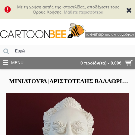
Με τη χρήση αυτής της ιστοσελίδας, αποδέχεστε τους
Όρους Χρήσης.
Μάθετε περισσότερα
MENU
0 προϊόν(τα) - 0,00€
ΜΙΝΙΑΤΟΎΡΑ |ΑΡΙΣΤΟΤΈΛΗΣ ΒΑΛΑΩΡΊΤΗΣ (ΛΕΥΚΉ)