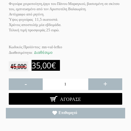
Φιγούρα χειροποίητη,έργο του Πάνου Μαραγκού, βασισμένη σε σκίτσο
του, εμπνευσμένο από τον Αριστοτέλη Βαλαωρίτη.
Αντίγραφο από ρητίνη.
Ύψος φιγούρας 11,5 εκατοστά.
Χρόνος αποστολής μία εβδομάδα.
Τελική τιμή προσφοράς 25 ευρώ.
Κωδικός Προϊόντος:
mn-val-lefko
Διαθέσιμο
Διαθεσιμότητα:
35,00€
45,00€
-
+
ΑΓΌΡΑΣΕ
Επιθυμητό