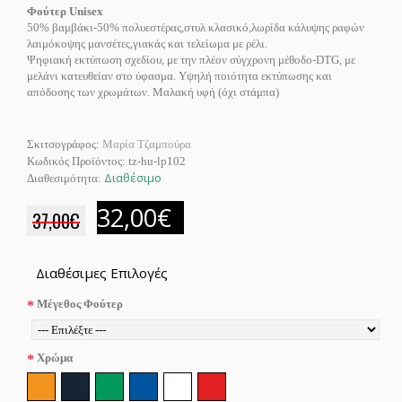
Φούτερ Unisex
50% βαμβάκι-50% πολυεστέρας,στυλ κλασικό,λωρίδα κάλυψης ραφών
λαιμόκοψης μανσέτες,γιακάς και τελείωμα με ρέλι.
Ψηφιακή εκτύπωση σχεδίου, με την πλέον σύγχρονη μέθοδο-DTG, με
μελάνι κατευθείαν στο ύφασμα. Υψηλή ποιότητα εκτύπωσης και
απόδοσης των χρωμάτων. Μαλακή υφή (όχι στάμπα)
Σκιτσογράφος:
Μαρία Τζαμπούρα
Κωδικός Προϊόντος:
tz-hu-lp102
Διαθέσιμο
Διαθεσιμότητα:
32,00€
37,00€
Διαθέσιμες Επιλογές
Μέγεθος Φούτερ
Χρώμα