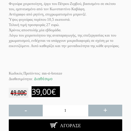
Φιγούρα χειροποίητη, έργο του Πέτρου Ζερβού, βασισμένο σε σκίτσο
του, εμπνευσμένο από τον Κωνσταντίνο Καβάφη.
Αντίγραφο από ρητίνη, επιχρωματισμένο μπρονζέ.
Ύψος φιγούρας περίπου 10,5 εκατοστά.
Τελική τιμή προσφοράς 27 ευρώ.
Χρόνος αποστολής μία εβδομάδα.
Λόγω του χειροποίητου της αναπαραγωγής, της επεξεργασίας και του
χρωματισμού, ενδέχεται να υπάρχουν μικροδιαφορές σε σχέση με το
εικονιζόμενο. Αυτό καθορίζει και την μοναδικότητα της κάθε φιγούρας.
Κωδικός Προϊόντος:
mn-ri-bronze
Διαθέσιμο
Διαθεσιμότητα:
39,00€
49,00€
-
+
ΑΓΌΡΑΣΕ