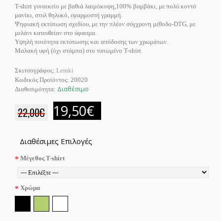
T-shirt γυναικείο με βαθιά λαιμόκοψη,100% βαμβάκι, με πολύ κοντό
μανίκι, στυλ θηλυκό, εφαρμοστή γραμμή.
Ψηφιακή εκτύπωση σχεδίου, με την πλέον σύγχρονη μέθοδο-DTG, με
μελάνι κατευθείαν στο ύφασμα.
Υψηλή ποιότητα εκτύπωσης και απόδοσης των χρωμάτων.
Μαλακή υφή (όχι στάμπα) στο τυπωμένο T-shirt.
Σκιτσογράφος:
Lemki
Κωδικός Προϊόντος:
20020
Διαθέσιμο
Διαθεσιμότητα:
19,50€
22,00€
Διαθέσιμες Επιλογές
Μέγεθος T-shirt
Χρώμα